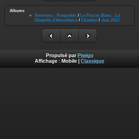
Albums
Terresens - Propriétés
/
Le Flocon Blanc - La
Chapelle d'Abondance
/
Chantier
/
Juin 2023
Propulsé par
Piwigo
Affichage :
Mobile
|
Classique