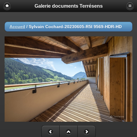
Galerie documents Terrésens
Accueil
/
Sylvain Cochard-20230605-R5I 9569-HDR-HD