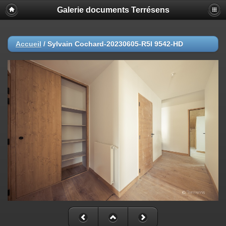
Galerie documents Terrésens
Accueil
/
Sylvain Cochard-20230605-R5I 9542-HD