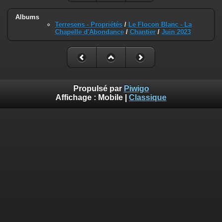
Albums
Terresens - Propriétés
/
Le Flocon Blanc - La
Chapelle d'Abondance
/
Chantier
/
Juin 2023
Propulsé par
Piwigo
Affichage :
Mobile
|
Classique