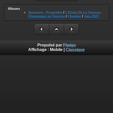
Albums
Terresens - Propriétés
/
L'Etoile De La Vanoise -
Champagny en Vanoise
/
Chantier
/
Juin 2023
Propulsé par
Piwigo
Affichage :
Mobile
|
Classique