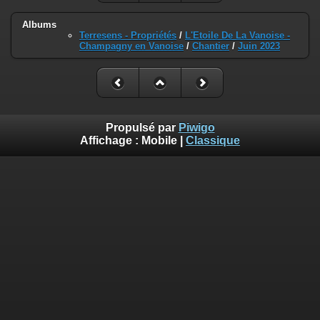
Albums
Terresens - Propriétés
/
L'Etoile De La Vanoise -
Champagny en Vanoise
/
Chantier
/
Juin 2023
Propulsé par
Piwigo
Affichage :
Mobile
|
Classique