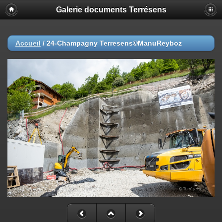
Galerie documents Terrésens
Accueil
/
24-Champagny Terresens©ManuReyboz