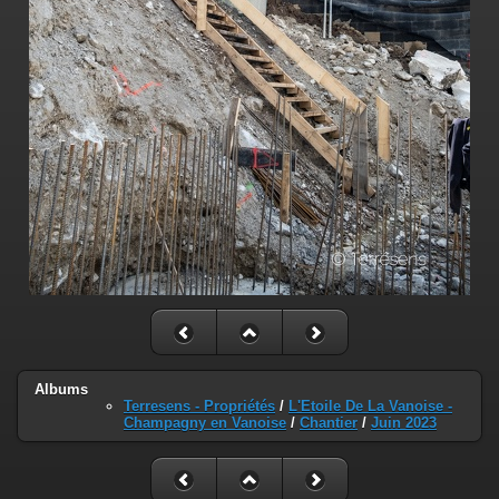
Albums
Terresens - Propriétés
/
L'Etoile De La Vanoise -
Champagny en Vanoise
/
Chantier
/
Juin 2023