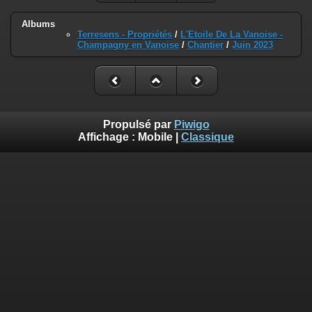
Albums
Terresens - Propriétés
/
L'Etoile De La Vanoise -
Champagny en Vanoise
/
Chantier
/
Juin 2023
Propulsé par
Piwigo
Affichage :
Mobile
|
Classique