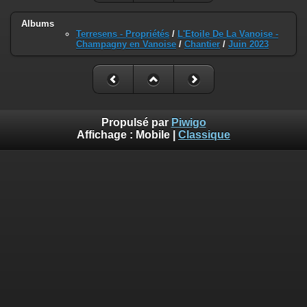
Albums
Terresens - Propriétés
/
L'Etoile De La Vanoise -
Champagny en Vanoise
/
Chantier
/
Juin 2023
Propulsé par
Piwigo
Affichage :
Mobile
|
Classique