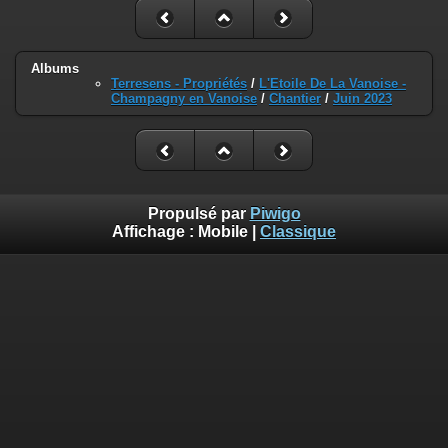
Albums
Terresens - Propriétés
/
L'Etoile De La Vanoise -
Champagny en Vanoise
/
Chantier
/
Juin 2023
Propulsé par
Piwigo
Affichage :
Mobile
|
Classique