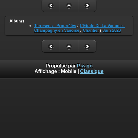
Albums
Terresens - Propriétés
/
L'Etoile De La Vanoise -
Champagny en Vanoise
/
Chantier
/
Juin 2023
Propulsé par
Piwigo
Affichage :
Mobile
|
Classique