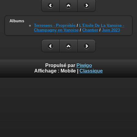
Albums
Terresens - Propriétés
/
L'Etoile De La Vanoise -
Champagny en Vanoise
/
Chantier
/
Juin 2023
Propulsé par
Piwigo
Affichage :
Mobile
|
Classique