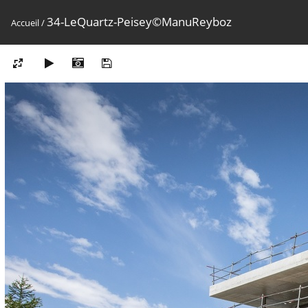
34-LeQuartz-Peisey©ManuReyboz
Accueil
/