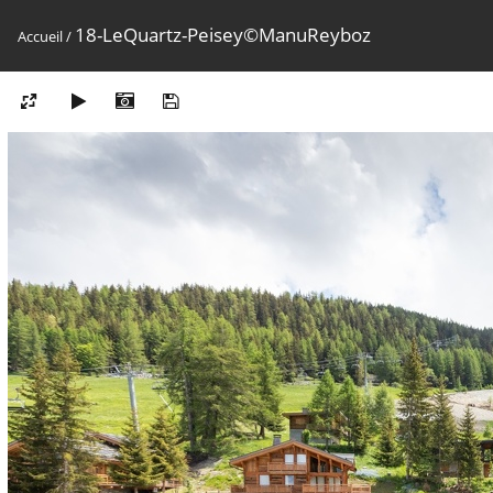
18-LeQuartz-Peisey©ManuReyboz
Accueil
/