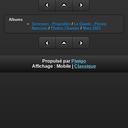
Albums
Terresens - Propriétés
/
Le Quartz - Peisey
Nancroix
/
Photos Chantier
/
Mars 2023
Propulsé par
Piwigo
Affichage :
Mobile
|
Classique