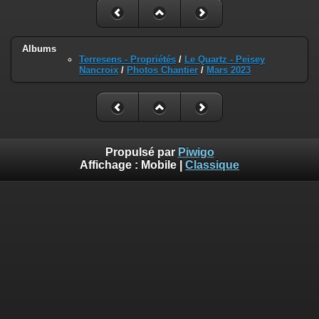
Albums
Terresens - Propriétés
/
Le Quartz - Peisey
Nancroix
/
Photos Chantier
/
Mars 2023
Propulsé par
Piwigo
Affichage :
Mobile
|
Classique