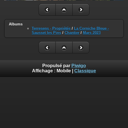
Albums
Terresens - Propriétés
/
La Corniche Bleue -
Sausset les Pins
/
Chantier
/
Mars 2023
Propulsé par
Piwigo
Affichage :
Mobile
|
Classique