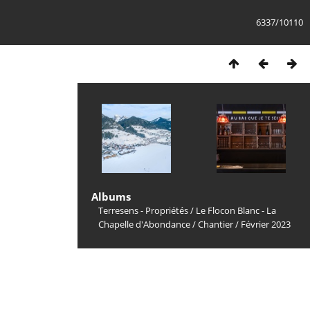
6337/10110
Albums
Terresens - Propriétés
/
Le Flocon Blanc - La
Chapelle d'Abondance
/
Chantier
/
Février 2023