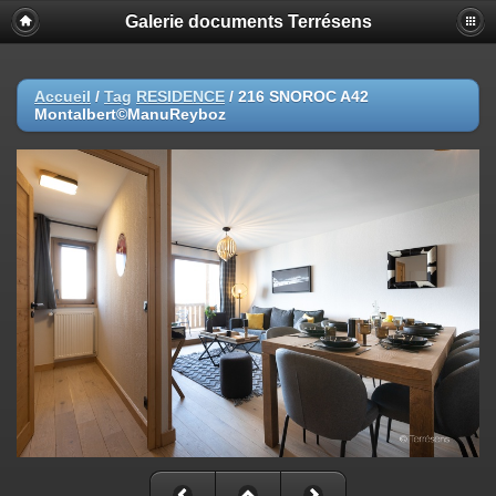
Galerie documents Terrésens
Accueil
/
Tag
RESIDENCE
/
216 SNOROC A42
Montalbert©ManuReyboz