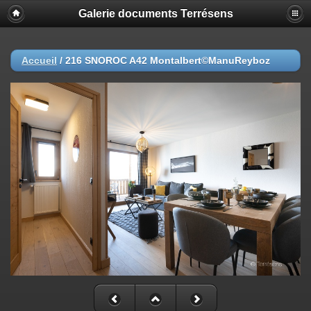
Galerie documents Terrésens
Accueil
/
216 SNOROC A42 Montalbert©ManuReyboz