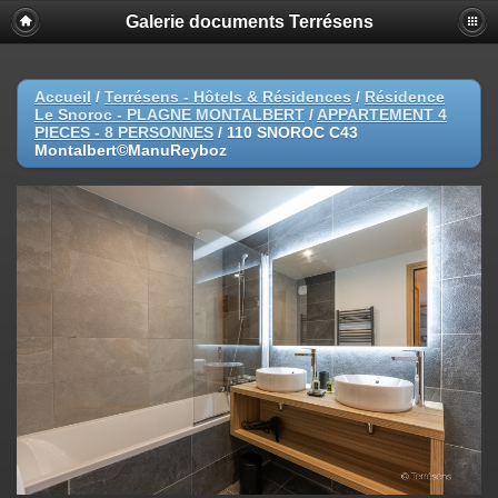
Galerie documents Terrésens
Accueil
/
Terrésens - Hôtels & Résidences
/
Résidence
Le Snoroc - PLAGNE MONTALBERT
/
APPARTEMENT 4
PIECES - 8 PERSONNES
/
110 SNOROC C43
Montalbert©ManuReyboz