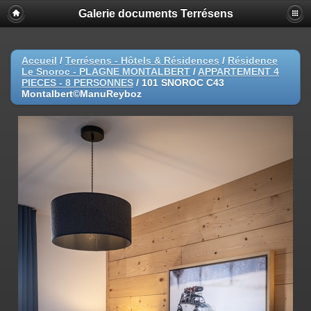
Galerie documents Terrésens
Accueil
/
Terrésens - Hôtels & Résidences
/
Résidence
Le Snoroc - PLAGNE MONTALBERT
/
APPARTEMENT 4
PIECES - 8 PERSONNES
/
101 SNOROC C43
Montalbert©ManuReyboz