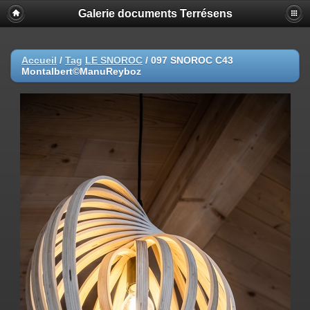
Galerie documents Terrésens
Accueil
/
Tag
LE SNOROC
/
097 SNOROC C43
Montalbert©ManuReyboz