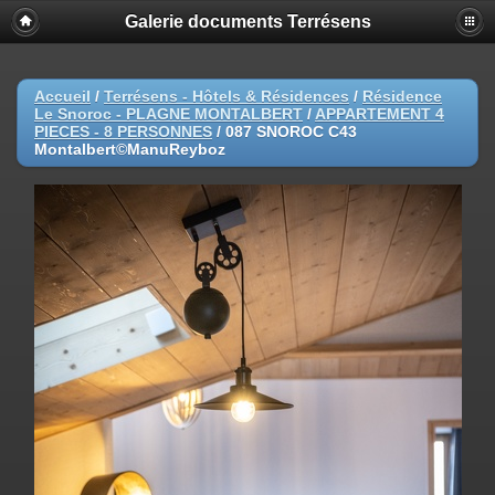
Galerie documents Terrésens
Accueil
/
Terrésens - Hôtels & Résidences
/
Résidence
Le Snoroc - PLAGNE MONTALBERT
/
APPARTEMENT 4
PIECES - 8 PERSONNES
/
087 SNOROC C43
Montalbert©ManuReyboz