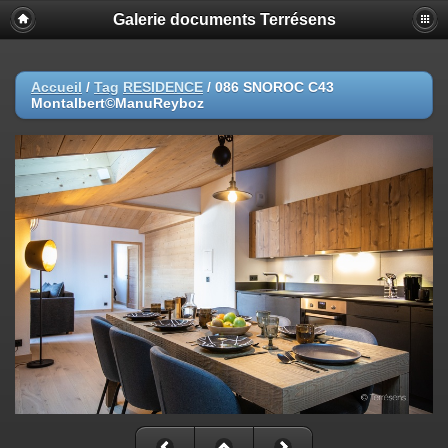
Galerie documents Terrésens
Accueil
/
Tag
RESIDENCE
/
086 SNOROC C43
Montalbert©ManuReyboz