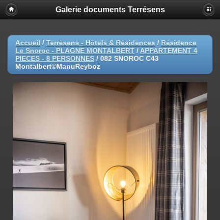
Galerie documents Terrésens
Accueil
/
Terrésens - Hôtels & Résidences
/
Résidence
Le Snoroc - PLAGNE MONTALBERT
/
APPARTEMENT 4
PIECES - 8 PERSONNES
/
082 SNOROC C43
Montalbert©ManuReyboz