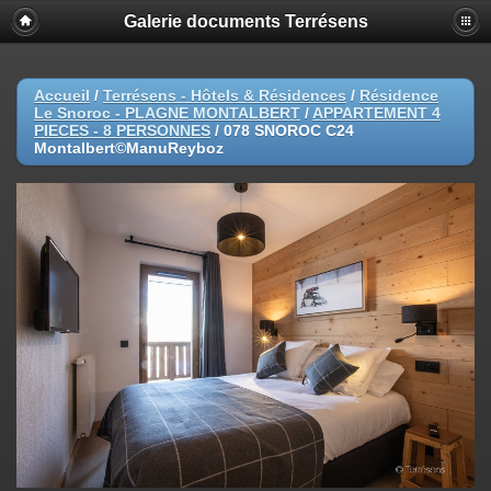
Galerie documents Terrésens
Accueil
/
Terrésens - Hôtels & Résidences
/
Résidence
Le Snoroc - PLAGNE MONTALBERT
/
APPARTEMENT 4
PIECES - 8 PERSONNES
/
078 SNOROC C24
Montalbert©ManuReyboz