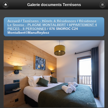
Galerie documents Terrésens
Accueil
/
Terrésens - Hôtels & Résidences
/
Résidence
Le Snoroc - PLAGNE MONTALBERT
/
APPARTEMENT 4
PIECES - 8 PERSONNES
/
076 SNOROC C24
Montalbert©ManuReyboz