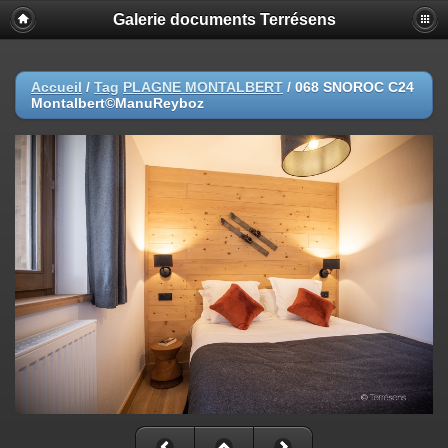
Galerie documents Terrésens
Accueil
/
Tag
PLAGNE MONTALBERT
/
068 SNOROC C24
Montalbert©ManuReyboz