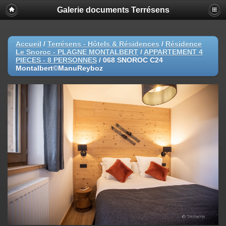
Galerie documents Terrésens
Accueil
/
Terrésens - Hôtels & Résidences
/
Résidence
Le Snoroc - PLAGNE MONTALBERT
/
APPARTEMENT 4
PIECES - 8 PERSONNES
/
068 SNOROC C24
Montalbert©ManuReyboz