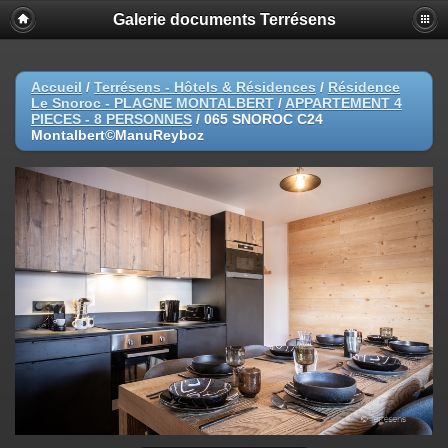
Galerie documents Terrésens
Accueil
/
Terrésens - Hôtels & Résidences
/
Résidence
Le Snoroc - PLAGNE MONTALBERT
/
APPARTEMENT 4
PIECES - 8 PERSONNES
/
065 SNOROC C24
Montalbert©ManuReyboz