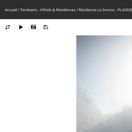
Accueil
/
Terrésens - Hôtels & Résidences
/
Résidence Le Snoroc - PLAG