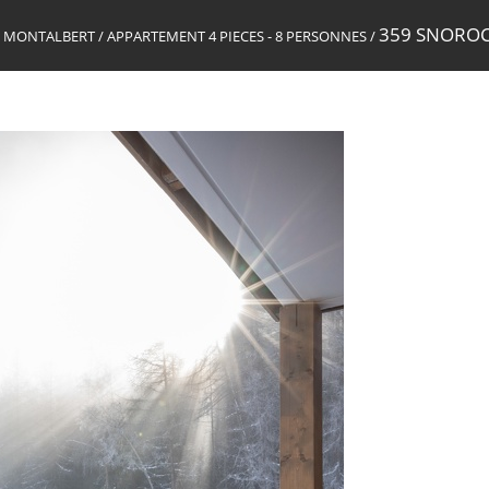
359 SNOROC
NE MONTALBERT
/
APPARTEMENT 4 PIECES - 8 PERSONNES
/