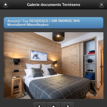
Galerie documents Terrésens
Accueil
/
Tag
RESIDENCE
/
188 SNOROC B45
Montalbert©ManuReyboz