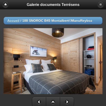
Galerie documents Terrésens
Accueil
/
188 SNOROC B45 Montalbert©ManuReyboz