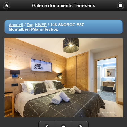
Galerie documents Terrésens
Accueil
/
Tag
HIVER
/
148 SNOROC B37
Montalbert©ManuReyboz