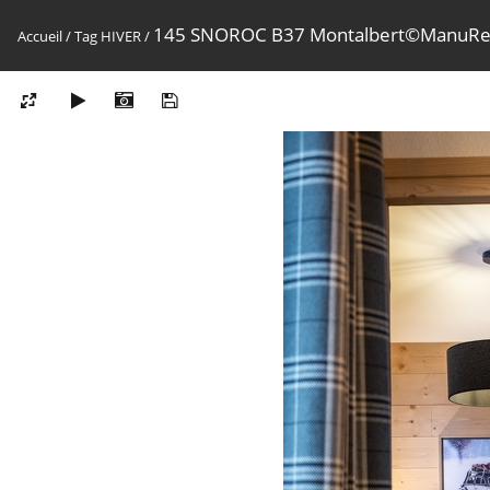
145 SNOROC B37 Montalbert©ManuRe
Accueil
/
Tag
HIVER
/