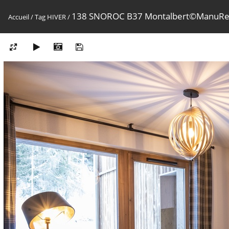
138 SNOROC B37 Montalbert©ManuRe
Accueil
/
Tag
HIVER
/