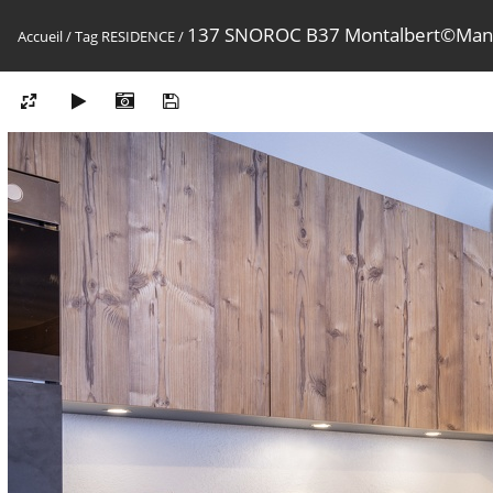
137 SNOROC B37 Montalbert©Ma
Accueil
/
Tag
RESIDENCE
/