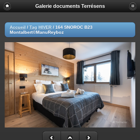
Galerie documents Terrésens
Accueil
/
Tag
HIVER
/
164 SNOROC B23
Montalbert©ManuReyboz