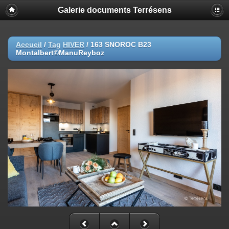
Galerie documents Terrésens
Accueil
/
Tag
HIVER
/
163 SNOROC B23
Montalbert©ManuReyboz