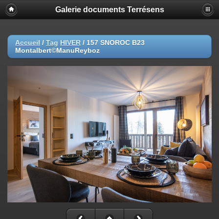
Galerie documents Terrésens
Accueil
/
Tag
HIVER
/
157 SNOROC B23
Montalbert©ManuReyboz