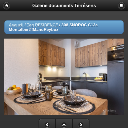
Galerie documents Terrésens
Accueil
/
Tag
RESIDENCE
/
308 SNOROC C13a
Montalbert©ManuReyboz