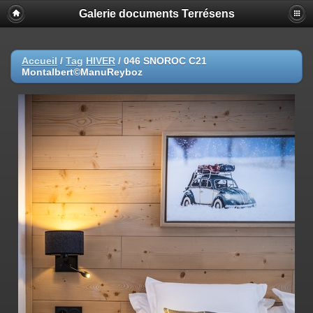
Galerie documents Terrésens
Accueil
/
Tag
HIVER
/
046 SNOROC C21
Montalbert©ManuReyboz