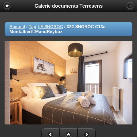
Galerie documents Terrésens
Accueil
/
Tag
LE SNOROC
/
322 SNOROC C13a
Montalbert©ManuReyboz