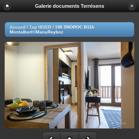
Galerie documents Terrésens
Accueil
/
Tag
HIVER
/
198 SNOROC B11b
Montalbert©ManuReyboz