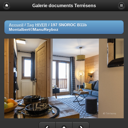
Galerie documents Terrésens
Accueil
/
Tag
HIVER
/
197 SNOROC B11b
Montalbert©ManuReyboz