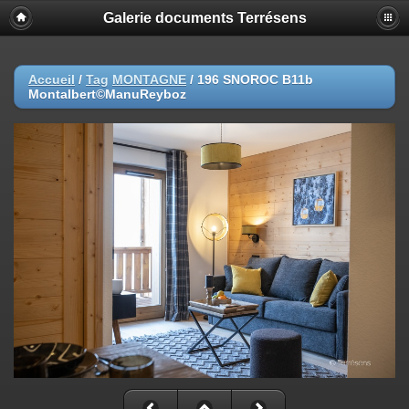
Galerie documents Terrésens
Accueil
/
Tag
MONTAGNE
/
196 SNOROC B11b
Montalbert©ManuReyboz