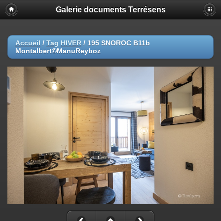
Galerie documents Terrésens
Accueil
/
Tag
HIVER
/
195 SNOROC B11b
Montalbert©ManuReyboz