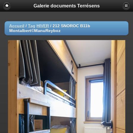
Galerie documents Terrésens
Accueil
/
Tag
HIVER
/
212 SNOROC B11b
Montalbert©ManuReyboz