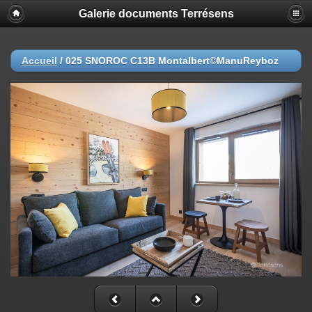
Galerie documents Terrésens
Accueil
/
025 SNOROC C13B Montalbert©ManuReyboz