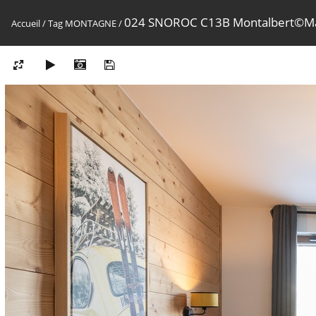
024 SNOROC C13B Montalbert©M
Accueil
/
Tag
MONTAGNE
/