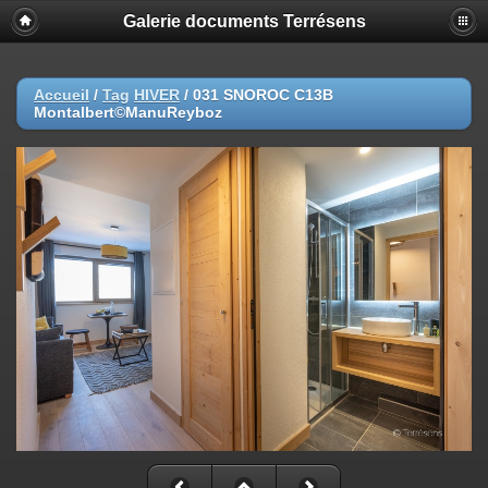
Galerie documents Terrésens
Accueil
/
Tag
HIVER
/
031 SNOROC C13B
Montalbert©ManuReyboz